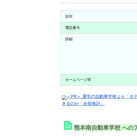
住所
電話番号
詳細
ホームページ等
＜PR＞ 通学の自動車学校より「
きるのが「合宿免許」
熊本南自動車学校 への