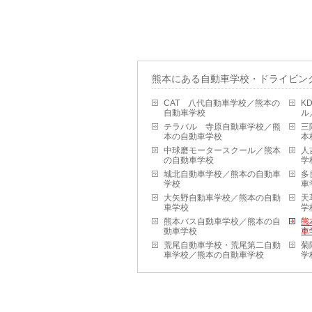
熊本にある自動車学校・ドライビン
CAT 八代自動車学校／熊本の
K
自動車学校
ル
テラバル 寺原自動車学校／熊
三
本の自動車学校
本
中球磨モータースクール／熊本
人
の自動車学校
学
城北自動車学校／熊本の自動車
多
学校
車
大矢野自動車学校／熊本の自動
天
車学校
学
熊本バス自動車学校／熊本の自
熊
動車学校
車
荒尾自動車学校・荒尾第二自動
菊
車学校／熊本の自動車学校
学