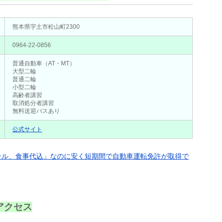
熊本県宇土市松山町2300
0964-22-0856
普通自動車（AT・MT）
大型二輪
普通二輪
小型二輪
高齢者講習
取消処分者講習
無料送迎バスあり
公式サイト
ホテル、食事代込」なのに安く短期間で自動車運転免許が取得で
アクセス